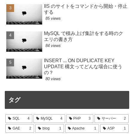
IIS のサイトをコマンドから開始・停止
する
85 views
MySQL で積み上げ集計をする時のク
エリの書き方
84 views
INSERT ... ON DUPLICATE KEY
UPDATE 構文ってどんな場合に使う
の？
80 views
タグ
SQL
4
MySQL
4
PHP
3
サーバー
2
GAE
2
blog
1
Apache
1
ASP
1