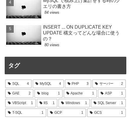
MySQL で積み上げ集計をする時のク
エリの書き方
84 views
INSERT ... ON DUPLICATE KEY
UPDATE 構文ってどんな場合に使う
の？
80 views
タグ
SQL
4
MySQL
4
PHP
3
サーバー
2
GAE
2
blog
1
Apache
1
ASP
1
VBScript
1
IIS
1
Windows
1
SQL Server
1
T-SQL
1
GCP
1
GCS
1